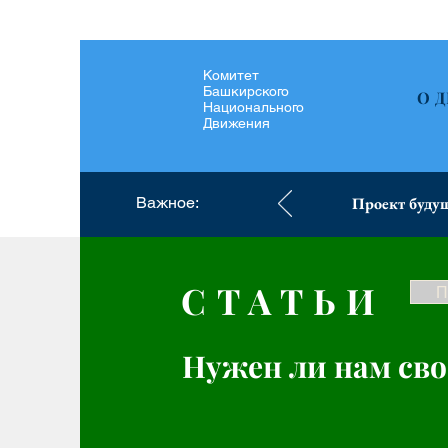
Комитет
Башкирского
О 
Национального
Движения
Важное:
Проект будущ
СТАТЬИ
П
Нужен ли нам св