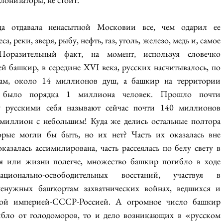
а отдавала ненасытной Московии все, чем одарил ее 
, реки, зверя, рыбу, нефть, газ, уголь, железо, медь и, самое 
оразительный факт, на момент, используя словечко 
 башкир, в середине XVI века, русских насчитывалось, по 
ам, около 14 миллионов душ, а башкир на территории 
а было порядка 1 миллиона человек. Прошло почти 
ту русскими себя называют сейчас почти 140 миллионов 
е миллион с небольшим! Куда же делись остальные полтора 
рые могли бы быть, но их нет? Часть их оказалась вне 
азалась ассимилирована, часть рассеялась по белу свету в 
я или жизни полегче, множество башкир погибло в ходе 
ионально-освободительных восстаний, участвуя в 
енужных башҡортам захватнических войнах, ведшихся и 
кой империей-СССР-Россией. А огромное число башкир 
ибло от голодоморов, то и дело возникающих в «русском 