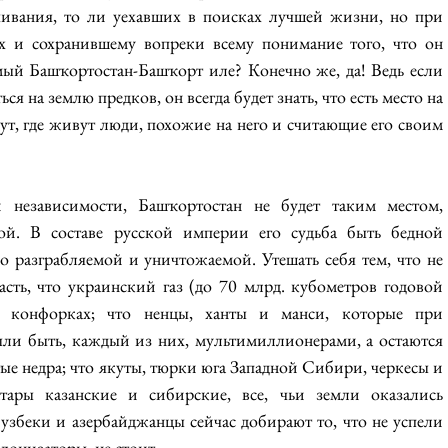
чивания, то ли уехавших в поисках лучшей жизни, но при 
 и сохранившему вопреки всему понимание того, что он 
ый Башҡортостан-Башҡорт иле? Конечно же, да! Ведь если 
ся на землю предков, он всегда будет знать, что есть место на 
имут, где живут люди, похожие на него и считающие его своим 
ой независимости, Башҡортостан не будет таким местом, 
й. В составе русской империи его судьба быть бедной 
 разграбляемой и уничтожаемой. Утешать себя тем, что не 
сть, что украинский газ (до 70 млрд. кубометров годовой 
х конфорках; что ненцы, ханты и манси, которые при 
ли быть, каждый из них, мультимиллионерами, а остаются 
ые недра; что якуты, тюрки юга Западной Сибири, черкесы и 
ары казанские и сибирские, все, чьи земли оказались 
 узбеки и азербайджанцы сейчас добирают то, что не успели 
лонизаторы, не стоит. 