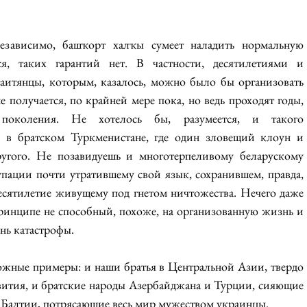
независимо, башҡорт халҡы сумеет наладить нормальную 
ся, таких гарантий нет. В частности, десятилетиями и 
аитянцы, которым, казалось, можно было бы организовать 
 получается, по крайней мере пока, но ведь проходят годы, 
 поколения. Не хотелось бы, разумеется, и такого 
ак в братском Туркменистане, где один зловещий клоун и 
ругого. Не позавидуешь и многотерпеливому беларускому 
упации почти утратившему свой язык, сохранившем, правда, 
есятилетие живущему под гнетом ничтожества. Нечего даже 
ринципе не способный, похоже, на организованную жизнь и 
нь катастрофы. 
жные примеры: и наши братья в Центральной Азии, твердо 
звития, и братские народы Азербайджана и Турции, сияющие 
 Балтии, потрясающие весь мир мужеством украинцы. 