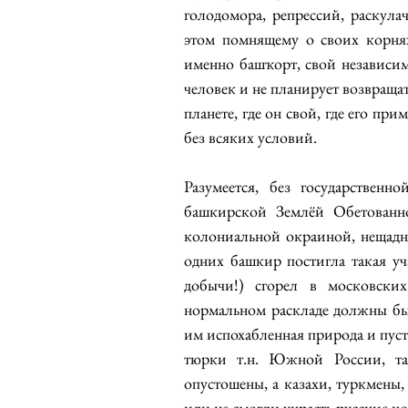
голодомора, репрессий, раскула
этом помнящему о своих корнях
именно башҡорт, свой независим
человек и не планирует возвращать
планете, где он свой, где его пр
без всяких условий.
Разумеется, без государственн
башкирской Землёй Обетованно
колониальной окраиной, нещадно
одних башкир постигла такая уча
добычи!) сгорел в московски
нормальном раскладе должны бы
им испохабленная природа и пуст
тюрки т.н. Южной России, тат
опустошены, а казахи, туркмены,
или не смогли украсть русские ко