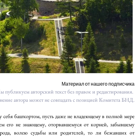
Материал от нашего подписчика
ы публикуем авторский текст без правок и редактирования. 
ение автора может не совпадать с позицией Комитета БНД.
себя башҡортом, пусть даже не владеющему в полной мере 
ем его не знающему, оторвавшемуся от корней, забывшему 
арода, волею судьбы или родителей, то ли бежавших от 