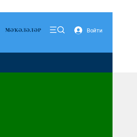
MӘҠӘЛӘЛӘР
Войти