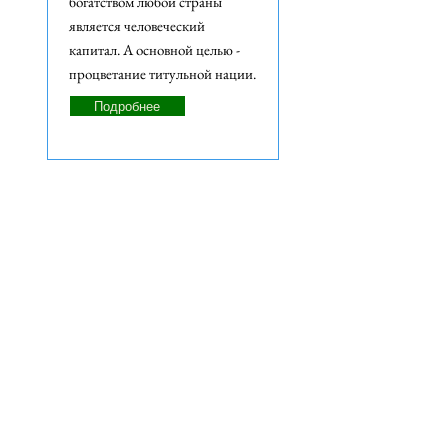
богатством любой страны
является человеческий
капитал. А основной целью -
процветание титульной нации.
Подробнее