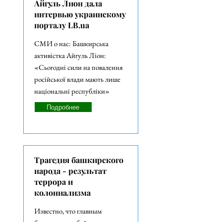
Айгуль Лион дала
интервью украинскому
порталу LB.ua
СМИ о нас: Башкирська
активістка Айгуль Ліон:
«Сьогодні сили на повалення
російської влади мають лише
національні республіки»
Подробнее
Трагедия башкирского
народа - результат
террора и
колониализма
Известно, что главным