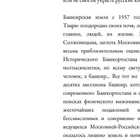
Башкирская земля с 1557 год
Тәңри: плодородие своих почв, леса
главное, людей, их жизни. П
Солженицына, заглота Московией
весьма приблизительным оценк
Исторического Башҡортостан
полтысячелетия, по всему све
человек, а башкир... Все тот ж
десятка миллиона башкир, кото
современного Башҡортостана и ок
поисках физического выживани
жесточайших подавлений нац
бессмысленных и совершенно н
ведущихся Московией-Российс
оказалось лишено земель и пог