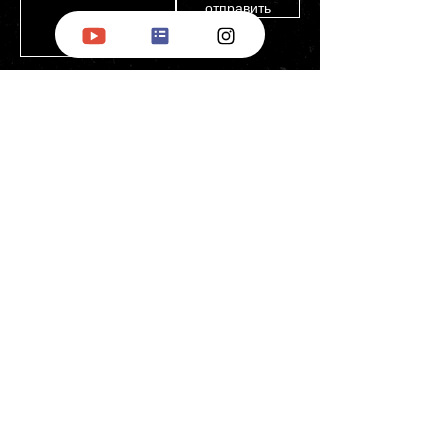
отправить
БНД
за рубежом
О нас
Комитет Башкирского Национального
Движения за рубежом, представляя
интересы всего Башкирского