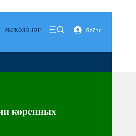
MӘҠӘЛӘЛӘР
Войти
ми коренных