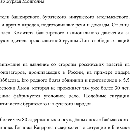
аар Буряад Монголия.
тели башкирского, бурятского, ингушского, ительменского, 
о и других народов, подготовившие речи и доклады. От лица 
 член Комитета башкирского национального движения за 
руководитель правозащитной группы Лиги свободных наций 
внимание на давление со стороны российских властей на 
лонизаторов, проживающих в России, на примере лидера 
ббасова. Его родного брата обвинили и приговорили к 5,5 
оспожи Лион, которая не проживает там уже более 30 лет, 
нии фабрикуется уголовное дело. Подобные ситуации 
ктивисток бурятского и якутского народов.
 более чем 80 задержанных и осуждённых после Баймакского 
нова. Госпожа Кацарова осведомлена о ситуации в Баймаке 