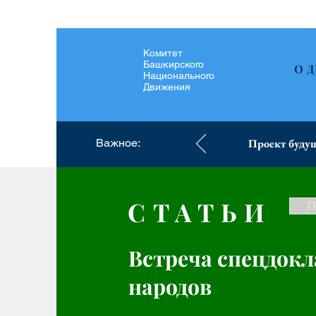
Комитет
Башкирского
О 
Национального
Движения
Важное:
Проект будущ
СТАТЬИ
П
Встреча спецдок
народов