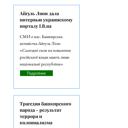
Айгуль Лион дала
интервью украинскому
порталу LB.ua
СМИ о нас: Башкирська
активістка Айгуль Ліон:
«Сьогодні сили на повалення
російської влади мають лише
національні республіки»
Подробнее
Трагедия башкирского
народа - результат
террора и
колониализма