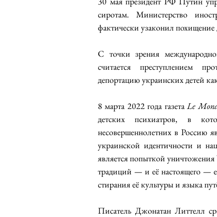
30 мая президент РФ Путин упр
сиротам. Министерство инос
фактически узаконил похищение 
С точки зрения международног
считается преступлением пр
депортацию украинских детей как
8 марта 2022 года газета 
Le Mon
детских психиатров, в кото
несовершеннолетних в Россию я
украинской идентичности и на
является попыткой уничтожения 
традиций — и её настоящего — е
стирания её культуры и языка пу
Писатель Джонатан Литтелл сра