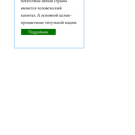
богатством любой страны
является человеческий
капитал. А основной целью -
процветание титульной нации.
Подробнее