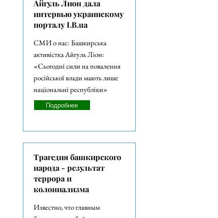
Айгуль Лион дала
интервью украинскому
порталу LB.ua
СМИ о нас: Башкирська
активістка Айгуль Ліон:
«Сьогодні сили на повалення
російської влади мають лише
національні республіки»
Подробнее
Трагедия башкирского
народа - результат
террора и
колониализма
Известно, что главным