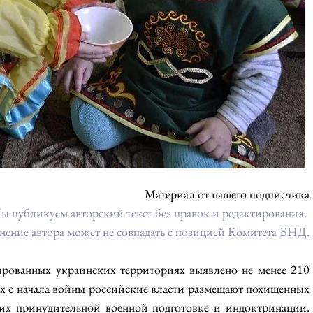
Материал от нашего подписчика
ы публикуем авторский текст без правок и редактирования. 
ение автора может не совпадать с позицией Комитета БНД.
ированных украинских территориях выявлено не менее 210 
х с начала войны российские власти размещают похищенных 
 их принудительной военной подготовке и индоктринации. 