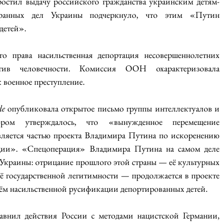
остил выдачу российского гражданства украинским детям-
транных дел Украины подчеркнуло, что этим «Путин 
детей».
о права насильственная депортация несовершеннолетних 
отив человечности. Комиссия ООН охарактеризовала 
 военное преступление.
de
 опубликовала открытое письмо группы интеллектуалов и 
ром утверждалось, что «вынужденное перемещение 
вляется частью проекта Владимира Путина по искоренению 
ции». «Спецоперация» Владимира Путина на самом деле 
Украины: отрицание прошлого этой страны — её культурных 
ё государственной легитимности — продолжается в проекте 
тём насильственной русификации депортированных детей.
внил действия России с методами нацистской Германии, 