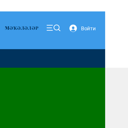
MӘҠӘЛӘЛӘР
Войти