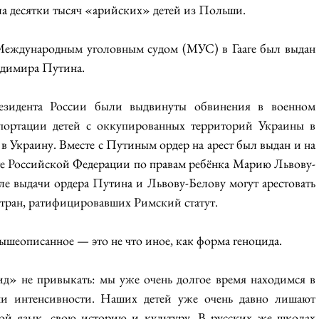
ла десятки тысяч «арийских» детей из Польши.
 Международным уголовным судом (МУС) в Гааге был выдан 
адимира Путина.
езидента России были выдвинуты обвинения в военном 
портации детей с оккупированных территорий Украины в 
в Украину. Вместе с Путиным ордер на арест был выдан и на 
е Российской Федерации по правам ребёнка Марию Львову-
сле выдачи ордера Путина и Львову-Белову могут арестовать 
стран, ратифицировавших Римский статут.
вышеописанное — это не что иное, как форма геноцида.
д» не привыкать: мы уже очень долгое время находимся в 
ни интенсивности. Наших детей уже очень давно лишают 
ой язык, свою историю и культуру. В русских же школах 