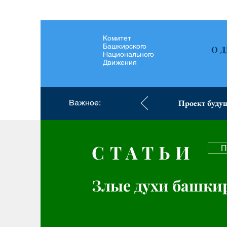
Комитет
Башкирского
О 
Национального
Движения
Важное:
Проект будущ
СТАТЬИ
П
Злые духи башки