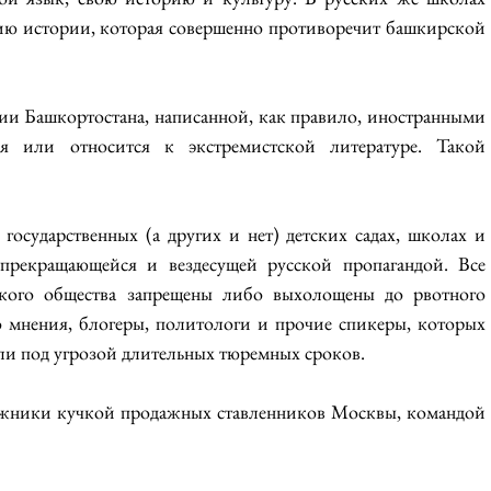
ию истории, которая совершенно противоречит башкирской 
рии Башкортостана, написанной, как правило, иностранными 
я или относится к экстремистской литературе. Такой 
осударственных (а других и нет) детских садах, школах и 
епрекращающейся и вездесущей русской пропагандой. Все 
ского общества запрещены либо выхолощены до рвотного 
 мнения, блогеры, политологи и прочие спикеры, которых 
ли под угрозой длительных тюремных сроков.
ложники кучкой продажных ставленников Москвы, командой 