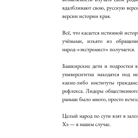
вдалбливают свою, русскую верс
версии истории края.
Всё, что касается истинной исто
учёными, изъято из обращени
народ-«экстремист» получается.
Башкирские дети и подростки в г
университетах находятся под н
какие-либо институты граждан
рефлекса. Лидеры общественного
раньше было много, просто исчез
Целый народ по сути взят в за
Хэ — в нашем случае.