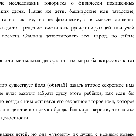
е исследовании говорится о физически похищенных 
ких детях. Наши же дети, башкирские или татарские, 
 точно так же, но не физически, а в смысле лишения 
 когда-то крещение сменилось русифицирующей ползучей 
ремена Сталина депортировать весь народ, но сейчас 
ая или ментальная депортация из мира башкирского в тот 
ор существует йола (обычай) давать второе секретное имя 
е духи захотят забрать душу этого ребёнка, как если бы 
о всегда с ним останется его секретное второе имя, которое 
а в детстве во время обряда. Башкиры верили, что таким 
 целостности.
 наших детей, но она «увозит» их души, с каждым новым 