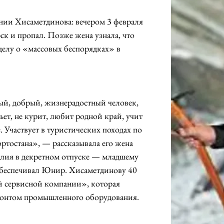
ании Хисаметдинова: вечером 3 февраля 
ск и пропал. Позже жена узнала, что 
 делу о «массовых беспорядках» в 
, добрый, жизнерадостный человек, 
ьет, не курит, любит родной край, учит 
Участвует в туристических походах по 
тостана», — рассказывала его жена 
илия в декретном отпуске — младшему 
обеспечивал Юнир. Хисаметдинову 40 
й сервисной компании», которая 
монтом промышленного оборудования.