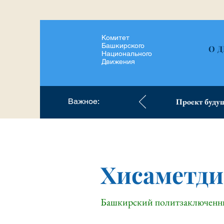
Комитет
Башкирского
О 
Национального
Движения
Важное:
Проект будущ
Хисаметд
Башкирский политзаключен