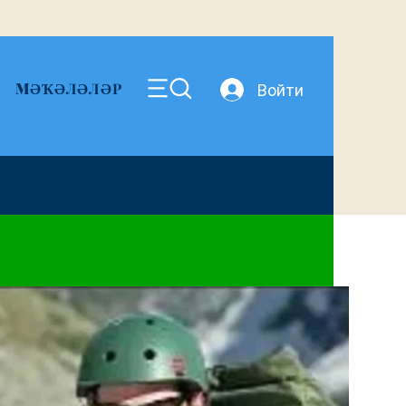
MӘҠӘЛӘЛӘР
Войти