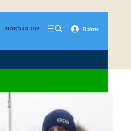
MӘҠӘЛӘЛӘР
Войти