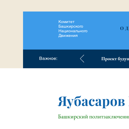
Комитет
Башкирского
О 
Национального
Движения
Важное:
Проект будущ
Яубасаров
Башкирский политзаключен