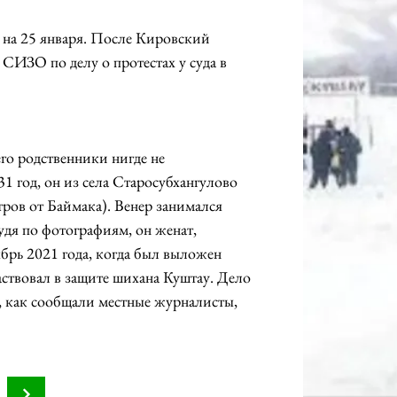
4 на 25 января. После Кировский 
СИЗО по делу о протестах у суда в 
го родственники нигде не 
 год, он из села Старосубхангулово 
ров от Баймака). Венер занимался 
дя по фотографиям, он женат, 
ябрь 2021 года, когда был выложен 
частвовал в защите шихана Куштау. Дело 
, как сообщали местные журналисты, 