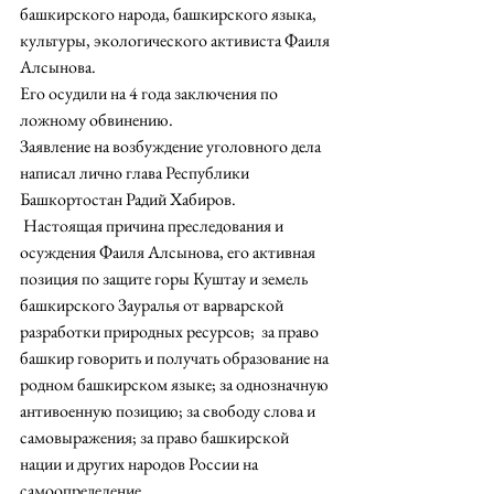
башкирского народа, башкирского языка, 
культуры, экологического активиста Фаиля 
Алсынова. 
Его осудили на 4 года заключения по 
ложному обвинению.
Заявление на возбуждение уголовного дела 
написал лично глава Республики 
Башкортостан Радий Хабиров.
 Настоящая причина преследования и 
осуждения Фаиля Алсынова, его активная 
позиция по защите горы Куштау и земель 
башкирского Зауралья от варварской 
разработки природных ресурсов;  за право 
башкир говорить и получать образование на 
родном башкирском языке; за однозначную 
антивоенную позицию; за свободу слова и 
самовыражения; за право башкирской 
нации и других народов России на 
самоопределение. 