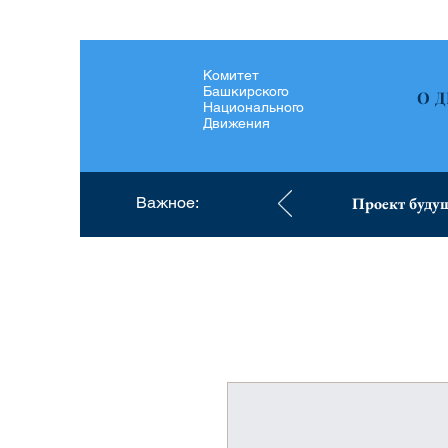
Комитет
Башкирского
О 
Национального
Движения
Важное:
Проект будущ