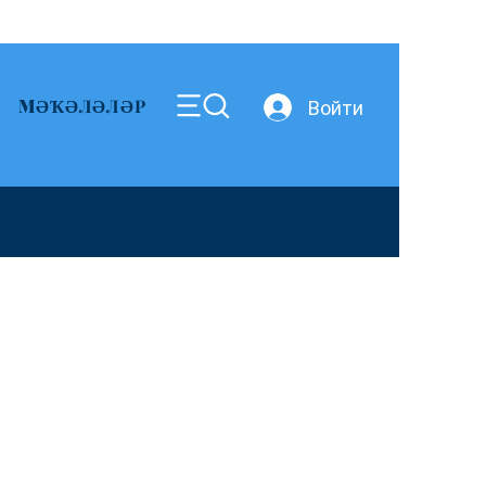
MӘҠӘЛӘЛӘР
Войти