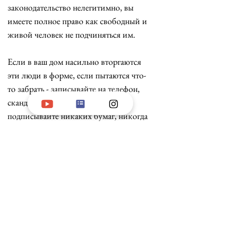
законодательство нелегитимно, вы 
имеете полное право как свободный и 
живой человек не подчиняться им. 
Если в ваш дом насильно вторгаются 
эти люди в форме, если пытаются что-
то забрать - записывайте на телефон, 
скандальте, давайте огласку, не 
подписывайте никаких бумаг, никогда 
не подписывайте никаких бумаг, 
никогда не подписывайте никаких 
бумаг. Ваша подпись дает им власть, 
ваше согласие дает им возможность 
действовать. По максимуму 
игнорируйте их деятельность, не 
участвуйте в акциях, проводимых 
режимом, они должны начать 