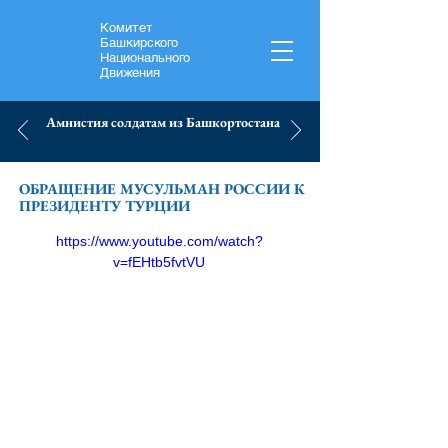
Комитет
Башкирского
Национального
Движения
Амнистия солдатам из Башкортостана
ОБРАЩЕНИЕ МУСУЛЬМАН РОССИИ К
ПРЕЗИДЕНТУ ТУРЦИИ
https://www.youtube.com/watch?
v=fEHtb5fvtVU